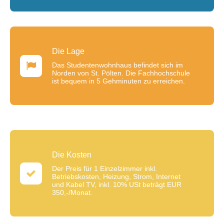
Die Lage
Das Studentenwohnhaus befindet sich im
Norden von St. Pölten. Die Fachhochschule
ist bequem in 5 Gehminuten zu erreichen.
Die Kosten
Der Preis für 1 Einzelzimmer inkl.
Betriebskosten, Heizung, Strom, Internet
und Kabel TV, inkl. 10% USt beträgt EUR
350,-/Monat.