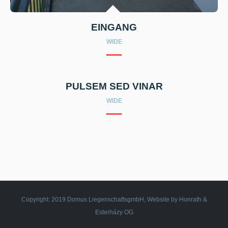
EINGANG
WIDE
PULSEM SED VINAR
WIDE
Copyright: 2019 Domus LiegenschaftsgmbH, Website by Honrath &
Esterházy OG