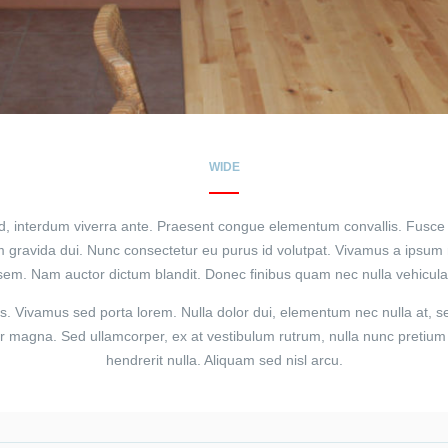
WIDE
d, interdum viverra ante. Praesent congue elementum convallis. Fusce u
um gravida dui. Nunc consectetur eu purus id volutpat. Vivamus a ipsum 
sem. Nam auctor dictum blandit. Donec finibus quam nec nulla vehicula
es. Vivamus sed porta lorem. Nulla dolor dui, elementum nec nulla at,
r magna. Sed ullamcorper, ex at vestibulum rutrum, nulla nunc pretium tel
hendrerit nulla. Aliquam sed nisl arcu.