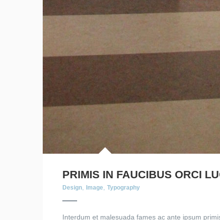
PRIMIS IN FAUCIBUS ORCI L
,
,
Design
Image
Typography
Interdum et malesuada fames ac ante ipsum primis 