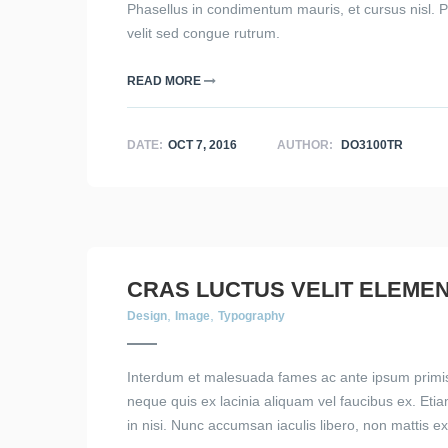
Phasellus in condimentum mauris, et cursus nisl. P
velit sed congue rutrum.
READ MORE
DATE:
OCT 7, 2016
AUTHOR:
DO3100TR
CRAS LUCTUS VELIT ELEME
,
,
Design
Image
Typography
Interdum et malesuada fames ac ante ipsum primis 
neque quis ex lacinia aliquam vel faucibus ex. Eti
in nisi. Nunc accumsan iaculis libero, non mattis ex 