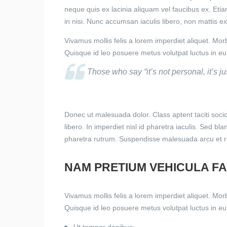
neque quis ex lacinia aliquam vel faucibus ex. Eti
in nisi. Nunc accumsan iaculis libero, non mattis ex 
Vivamus mollis felis a lorem imperdiet aliquet. Mor
Quisque id leo posuere metus volutpat luctus in eu 
Those who say “it’s not personal, it’s j
Donec ut malesuada dolor. Class aptent taciti soci
libero. In imperdiet nisl id pharetra iaculis. Sed bl
pharetra rutrum. Suspendisse malesuada arcu et ri
NAM PRETIUM VEHICULA F
Vivamus mollis felis a lorem imperdiet aliquet. Mor
Quisque id leo posuere metus volutpat luctus in eu 