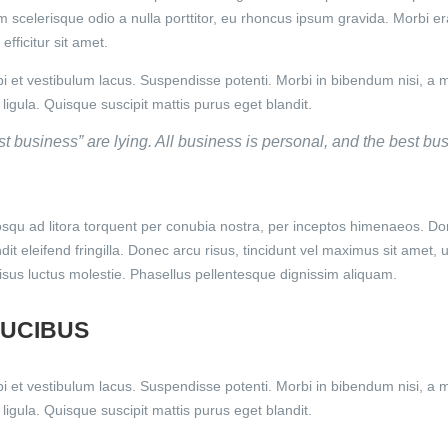
am scelerisque odio a nulla porttitor, eu rhoncus ipsum gravida. Morbi e
efficitur sit amet.
bi et vestibulum lacus. Suspendisse potenti. Morbi in bibendum nisi, a m
ligula. Quisque suscipit mattis purus eget blandit.
ust business” are lying. All business is personal, and the best bu
osqu ad litora torquent per conubia nostra, per inceptos himenaeos. Don
andit eleifend fringilla. Donec arcu risus, tincidunt vel maximus sit amet,
sus luctus molestie. Phasellus pellentesque dignissim aliquam.
AUCIBUS
bi et vestibulum lacus. Suspendisse potenti. Morbi in bibendum nisi, a m
ligula. Quisque suscipit mattis purus eget blandit.