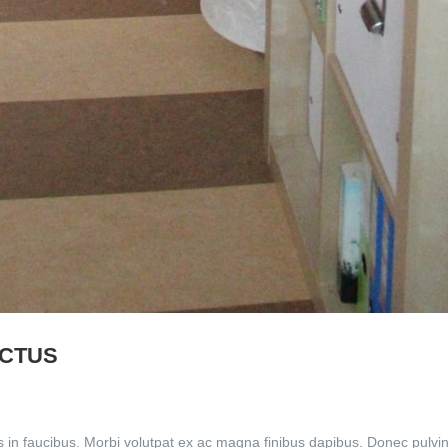
UCTUS
in faucibus. Morbi volutpat ex ac magna finibus dapibus. Donec pulvin