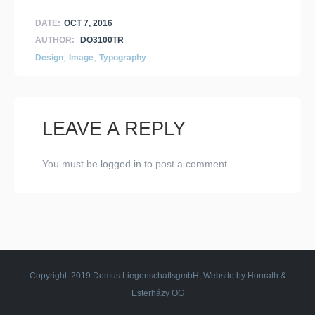
DATE:
OCT 7, 2016
AUTHOR:
DO3100TR
,
,
Design
Image
Typography
LEAVE A REPLY
You must be
logged in
to post a comment.
Copyright: 2019 Domus LiegenschaftsgmbH, Website by Honrath &
Esterházy OG